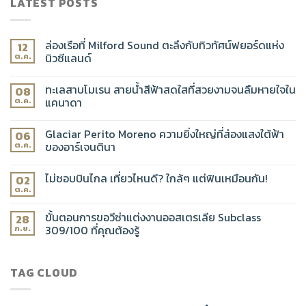
LATEST POSTS
ล่องเรือที่ Milford Sound ตะลึงกับทิวทัศน์ฟยอร์ดแห่ง
12
นิวซีแลนด์
ต.ค.
ทะเลสาบโมเรน สายน้ำสีฟ้าสดใสที่สวยงามจนลืมหายใจใน
08
แคนาดา
ต.ค.
Glaciar Perito Moreno ความยิ่งใหญ่ที่ส่องแสงใต้ฟ้า
06
ของอาร์เจนตินา
ต.ค.
ไม่ชอบบินไกล เที่ยวไหนดี? ใกล้ๆ แต่ฟินเหมือนกัน!
02
ต.ค.
ขั้นตอนการขอวีซ่าแต่งงานออสเตรเลีย Subclass
28
309/100 ที่คุณต้องรู้
ก.ย.
TAG CLOUD