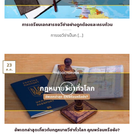
การเตรียมเอกสารขอวีซ่าอย่างถูกต้องและครบถ้วน
การขอวีซ่าเป็นก [...]
23
ส.ค.
อัพเดทล่าสุดเกี่ยวกับกฎหมายวีซ่าทั่วโลก คุณพร้อมหรือยัง?