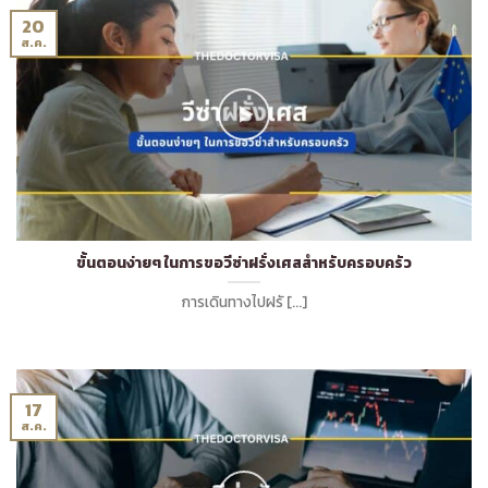
20
ส.ค.
ขั้นตอนง่ายๆ ในการขอวีซ่าฝรั่งเศสสำหรับครอบครัว
การเดินทางไปฝรั [...]
17
ส.ค.