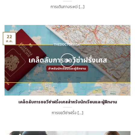
การเดินทางระหว่ [...]
22
ส.ค.
เคล็ดลับการขอวีซ่าฝรั่งเศสสำหรับนักเรียนและผู้ฝึกงาน
การขอวีซ่าฝรั่ง [...]