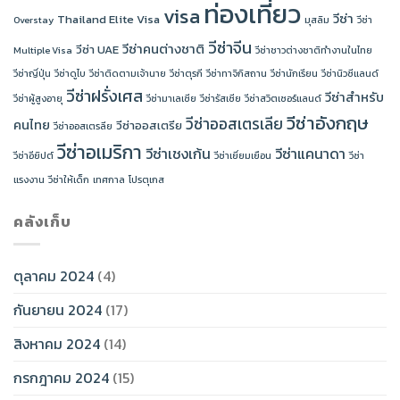
ท่องเที่ยว
visa
วีซ่า
Thailand Elite Visa
Overstay
มุสลิม
วีซ่า
วีซ่าจีน
วีซ่าคนต่างชาติ
วีซ่า UAE
Multiple Visa
วีซ่าชาวต่างชาติทำงานในไทย
วีซ่าญี่ปุ่น
วีซ่าดูไบ
วีซ่าติดตามเจ้านาย
วีซ่าตุรกี
วีซ่าทาจิกิสถาน
วีซ่านักเรียน
วีซ่านิวซีแลนด์
วีซ่าฝรั่งเศส
วีซ่าสำหรับ
วีซ่าผู้สูงอายุ
วีซ่ามาเลเซีย
วีซ่ารัสเซีย
วีซ่าสวิตเซอร์แลนด์
วีซ่าอังกฤษ
วีซ่าออสเตรเลีย
คนไทย
วีซ่าออสเตรีย
วีซ่าออสเตรลีย
วีซ่าอเมริกา
วีซ่าเชงเก้น
วีซ่าแคนาดา
วีซ่าอียิปต์
วีซ่าเยี่ยมเยือน
วีซ่า
แรงงาน
วีซ่าให้เด็ก
เทศกาล
โปรตุเกส
คลังเก็บ
ตุลาคม 2024
(4)
กันยายน 2024
(17)
สิงหาคม 2024
(14)
กรกฎาคม 2024
(15)