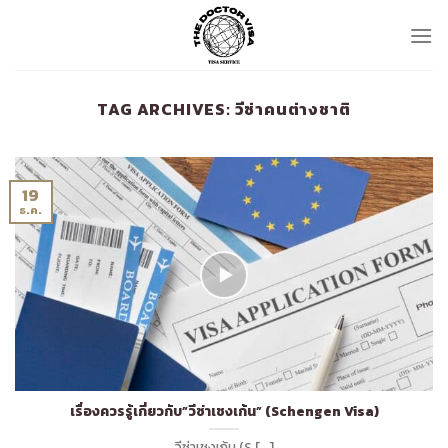
Skip
to
content
TAG ARCHIVES:
วีซ่าคนต่างชาติ
19
ธ.ค.
เรื่องควรรู้เกี่ยวกับ”วีซ่าเชงเก้น” (Schengen Visa)
วีซ่าเชงเก้น (S [...]