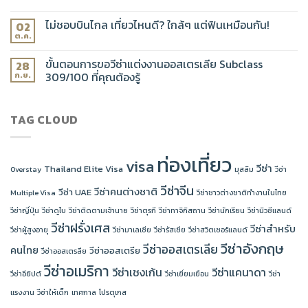
ไม่ชอบบินไกล เที่ยวไหนดี? ใกล้ๆ แต่ฟินเหมือนกัน!
02
ต.ค.
ขั้นตอนการขอวีซ่าแต่งงานออสเตรเลีย Subclass
28
309/100 ที่คุณต้องรู้
ก.ย.
TAG CLOUD
ท่องเที่ยว
visa
วีซ่า
Thailand Elite Visa
Overstay
มุสลิม
วีซ่า
วีซ่าจีน
วีซ่าคนต่างชาติ
วีซ่า UAE
Multiple Visa
วีซ่าชาวต่างชาติทำงานในไทย
วีซ่าญี่ปุ่น
วีซ่าดูไบ
วีซ่าติดตามเจ้านาย
วีซ่าตุรกี
วีซ่าทาจิกิสถาน
วีซ่านักเรียน
วีซ่านิวซีแลนด์
วีซ่าฝรั่งเศส
วีซ่าสำหรับ
วีซ่าผู้สูงอายุ
วีซ่ามาเลเซีย
วีซ่ารัสเซีย
วีซ่าสวิตเซอร์แลนด์
วีซ่าอังกฤษ
วีซ่าออสเตรเลีย
คนไทย
วีซ่าออสเตรีย
วีซ่าออสเตรลีย
วีซ่าอเมริกา
วีซ่าเชงเก้น
วีซ่าแคนาดา
วีซ่าอียิปต์
วีซ่าเยี่ยมเยือน
วีซ่า
แรงงาน
วีซ่าให้เด็ก
เทศกาล
โปรตุเกส