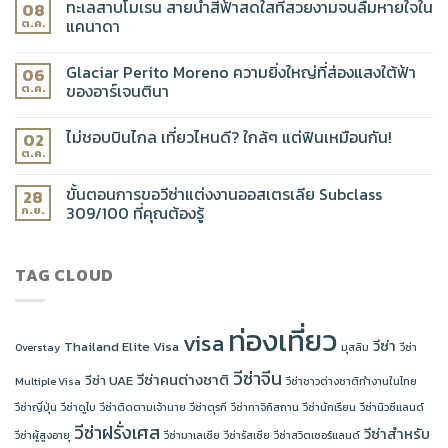
ทะเลสาบโมเรน สายน้ำสีฟ้าสดใสที่สวยงามจนลืมหายใจใน
08
แคนาดา
ต.ค.
Glaciar Perito Moreno ความยิ่งใหญ่ที่ส่องแสงใต้ฟ้า
06
ของอาร์เจนตินา
ต.ค.
ไม่ชอบบินไกล เที่ยวไหนดี? ใกล้ๆ แต่ฟินเหมือนกัน!
02
ต.ค.
ขั้นตอนการขอวีซ่าแต่งงานออสเตรเลีย Subclass
28
309/100 ที่คุณต้องรู้
ก.ย.
TAG CLOUD
ท่องเที่ยว
visa
วีซ่า
Thailand Elite Visa
Overstay
มุสลิม
วีซ่า
วีซ่าจีน
วีซ่าคนต่างชาติ
วีซ่า UAE
Multiple Visa
วีซ่าชาวต่างชาติทำงานในไทย
วีซ่าญี่ปุ่น
วีซ่าดูไบ
วีซ่าติดตามเจ้านาย
วีซ่าตุรกี
วีซ่าทาจิกิสถาน
วีซ่านักเรียน
วีซ่านิวซีแลนด์
วีซ่าฝรั่งเศส
วีซ่าสำหรับ
วีซ่าผู้สูงอายุ
วีซ่ามาเลเซีย
วีซ่ารัสเซีย
วีซ่าสวิตเซอร์แลนด์