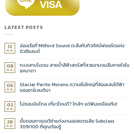
LATEST POSTS
ล่องเรือที่ Milford Sound ตะลึงกับทิวทัศน์ฟยอร์ดแห่ง
12
นิวซีแลนด์
ต.ค.
ทะเลสาบโมเรน สายน้ำสีฟ้าสดใสที่สวยงามจนลืมหายใจใน
08
แคนาดา
ต.ค.
Glaciar Perito Moreno ความยิ่งใหญ่ที่ส่องแสงใต้ฟ้า
06
ของอาร์เจนตินา
ต.ค.
ไม่ชอบบินไกล เที่ยวไหนดี? ใกล้ๆ แต่ฟินเหมือนกัน!
02
ต.ค.
ขั้นตอนการขอวีซ่าแต่งงานออสเตรเลีย Subclass
28
309/100 ที่คุณต้องรู้
ก.ย.