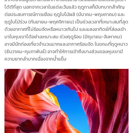
ได้ดีที่สุด นอกจากเวลาในแต่ละวันแล้ว ฤดูกาลก็มีบทบาทสำคัญ
ต่อประสบการณ์การเยือน ฤดูใบไม้ผลิ (มีนาคม-พฤษภาคม) และ
ฤดูใบไม้ร่วง (กันยายน-พฤศจิกายน) เป็นช่วงเวลาที่เหมาะสมที่สุด
ด้วยอากาศที่ไม่ร้อนจัดหรือหนาวเกินไป และแสงอาทิตย์ที่ส่องเข้า
มาในหุบเขาได้อย่างเหมาะสม ช่วงฤดูร้อน (มิถุนายน-สิงหาคม)
อาจมีนักท่องเที่ยวจำนวนมากและอากาศร้อนจัด ในขณะที่ฤดูหนาว
(ธันวาคม-กุมภาพันธ์) อาจทำให้การเข้าถึงบางส่วนของหุบเขามี
ความยากลำบากเนื่องจากน้ำแข็ง