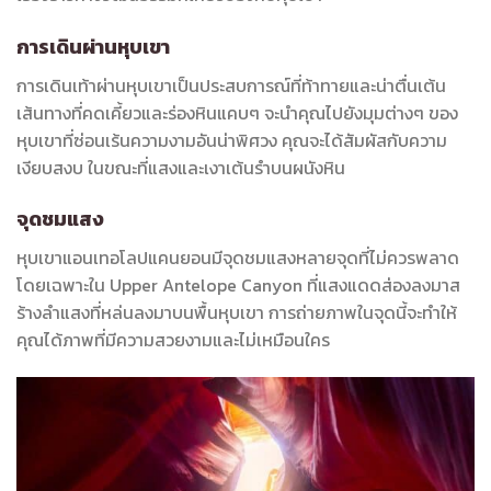
การเดินผ่านหุบเขา
การเดินเท้าผ่านหุบเขาเป็นประสบการณ์ที่ท้าทายและน่าตื่นเต้น
เส้นทางที่คดเคี้ยวและร่องหินแคบๆ จะนำคุณไปยังมุมต่างๆ ของ
หุบเขาที่ซ่อนเร้นความงามอันน่าพิศวง คุณจะได้สัมผัสกับความ
เงียบสงบ ในขณะที่แสงและเงาเต้นรำบนผนังหิน
จุดชมแสง
หุบเขาแอนเทอโลปแคนยอนมีจุดชมแสงหลายจุดที่ไม่ควรพลาด
โดยเฉพาะใน Upper Antelope Canyon ที่แสงแดดส่องลงมาส
ร้างลำแสงที่หล่นลงมาบนพื้นหุบเขา การถ่ายภาพในจุดนี้จะทำให้
คุณได้ภาพที่มีความสวยงามและไม่เหมือนใคร