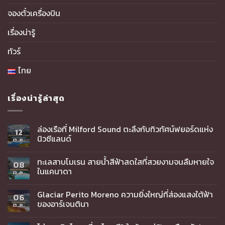
จองตั๋วเครื่องบิน
เรื่องน่ารู้
ทัวร์
ไทย
เรื่องน่ารู้ล่าสุด
ล่องเรือที่ Milford Sound ตะลึงกับทิวทัศน์ฟยอร์ดแห่ง
12
นิวซีแลนด์
ต.ค.
ทะเลสาบโมเรน สายน้ำสีฟ้าสดใสที่สวยงามจนลืมหายใจ
08
ในแคนาดา
ต.ค.
Glaciar Perito Moreno ความยิ่งใหญ่ที่ส่องแสงใต้ฟ้า
06
ของอาร์เจนตินา
ต.ค.