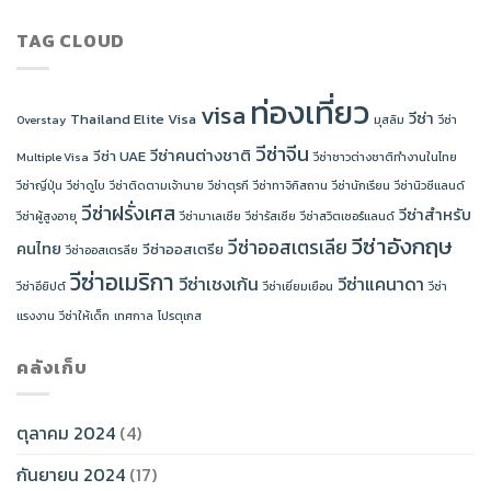
TAG CLOUD
ท่องเที่ยว
visa
วีซ่า
Thailand Elite Visa
Overstay
มุสลิม
วีซ่า
วีซ่าจีน
วีซ่าคนต่างชาติ
วีซ่า UAE
Multiple Visa
วีซ่าชาวต่างชาติทำงานในไทย
วีซ่าญี่ปุ่น
วีซ่าดูไบ
วีซ่าติดตามเจ้านาย
วีซ่าตุรกี
วีซ่าทาจิกิสถาน
วีซ่านักเรียน
วีซ่านิวซีแลนด์
วีซ่าฝรั่งเศส
วีซ่าสำหรับ
วีซ่าผู้สูงอายุ
วีซ่ามาเลเซีย
วีซ่ารัสเซีย
วีซ่าสวิตเซอร์แลนด์
วีซ่าอังกฤษ
วีซ่าออสเตรเลีย
คนไทย
วีซ่าออสเตรีย
วีซ่าออสเตรลีย
วีซ่าอเมริกา
วีซ่าเชงเก้น
วีซ่าแคนาดา
วีซ่าอียิปต์
วีซ่าเยี่ยมเยือน
วีซ่า
แรงงาน
วีซ่าให้เด็ก
เทศกาล
โปรตุเกส
คลังเก็บ
ตุลาคม 2024
(4)
กันยายน 2024
(17)