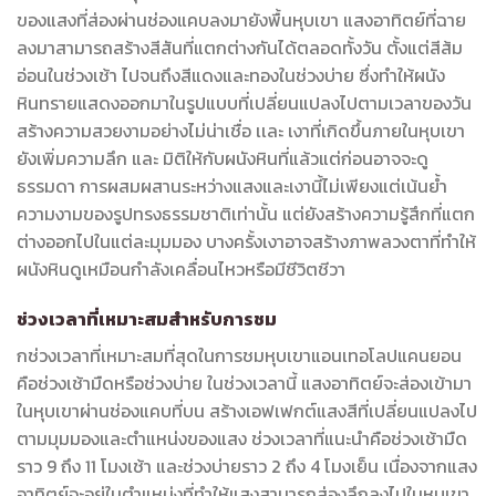
ของแสงที่ส่องผ่านช่องแคบลงมายังพื้นหุบเขา แสงอาทิตย์ที่ฉาย
ลงมาสามารถสร้างสีสันที่แตกต่างกันได้ตลอดทั้งวัน ตั้งแต่สีส้ม
อ่อนในช่วงเช้า ไปจนถึงสีแดงและทองในช่วงบ่าย ซึ่งทำให้ผนัง
หินทรายแสดงออกมาในรูปแบบที่เปลี่ยนแปลงไปตามเวลาของวัน
สร้างความสวยงามอย่างไม่น่าเชื่อ เเละ เงาที่เกิดขึ้นภายในหุบเขา
ยังเพิ่มความลึก และ มิติให้กับผนังหินที่แล้วแต่ก่อนอาจจะดู
ธรรมดา การผสมผสานระหว่างแสงและเงานี้ไม่เพียงแต่เน้นย้ำ
ความงามของรูปทรงธรรมชาติเท่านั้น แต่ยังสร้างความรู้สึกที่แตก
ต่างออกไปในแต่ละมุมมอง บางครั้งเงาอาจสร้างภาพลวงตาที่ทำให้
ผนังหินดูเหมือนกำลังเคลื่อนไหวหรือมีชีวิตชีวา
ช่วงเวลาที่เหมาะสมสำหรับการชม
กช่วงเวลาที่เหมาะสมที่สุดในการชมหุบเขาแอนเทอโลปแคนยอน
คือช่วงเช้ามืดหรือช่วงบ่าย ในช่วงเวลานี้ แสงอาทิตย์จะส่องเข้ามา
ในหุบเขาผ่านช่องแคบที่บน สร้างเอฟเฟกต์แสงสีที่เปลี่ยนแปลงไป
ตามมุมมองและตำแหน่งของแสง ช่วงเวลาที่แนะนำคือช่วงเช้ามืด
ราว 9 ถึง 11 โมงเช้า และช่วงบ่ายราว 2 ถึง 4 โมงเย็น เนื่องจากแสง
อาทิตย์จะอยู่ในตำแหน่งที่ทำให้แสงสามารถส่องลึกลงไปในหุบเขา