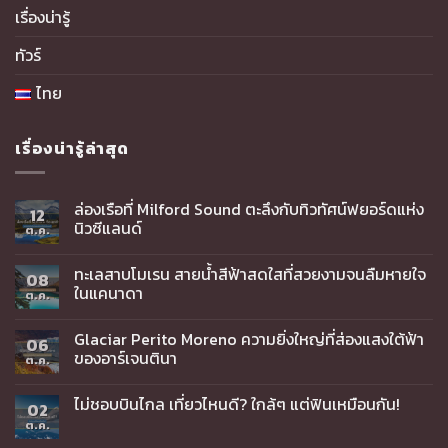
เรื่องน่ารู้
ทัวร์
ไทย
เรื่องน่ารู้ล่าสุด
ล่องเรือที่ Milford Sound ตะลึงกับทิวทัศน์ฟยอร์ดแห่ง
12
นิวซีแลนด์
ต.ค.
ทะเลสาบโมเรน สายน้ำสีฟ้าสดใสที่สวยงามจนลืมหายใจ
08
ในแคนาดา
ต.ค.
Glaciar Perito Moreno ความยิ่งใหญ่ที่ส่องแสงใต้ฟ้า
06
ของอาร์เจนตินา
ต.ค.
ไม่ชอบบินไกล เที่ยวไหนดี? ใกล้ๆ แต่ฟินเหมือนกัน!
02
ต.ค.