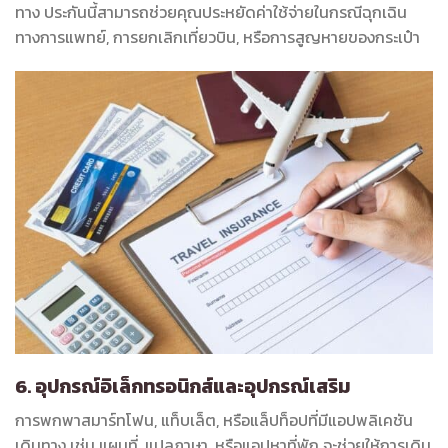
ทาง ประกันนี้สามารถช่วยคุณประหยัดค่าใช้จ่ายในกรณีฉุกเฉิน
ทางการแพทย์, การยกเลิกเที่ยวบิน, หรือการสูญหายของกระเป๋า
6. อุปกรณ์อิเล็กทรอนิกส์และอุปกรณ์เสริม
การพกพาสมาร์ทโฟน, แท็บเล็ต, หรือแล็ปท็อปที่มีแอปพลิเคชัน
เดินทาง เช่น แผนที่, แปลภาษา, หรือแอปหาที่พัก จะช่วยให้การเดิน