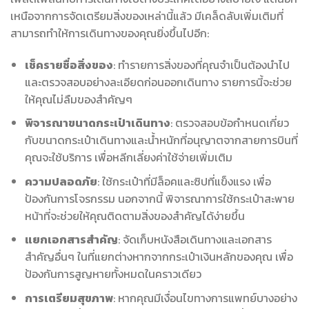
เหนือจากการจัดเตรียมสิ่งของเหล่านี้แล้ว มีเคล็ดลับเพิ่มเติมที่
สามารถทำให้การเดินทางของคุณยิ่งขึ้นไปอีก:
เช็ครายชื่อสิ่งของ
: ทำรายการสิ่งของที่คุณจำเป็นต้องนำไป
และตรวจสอบอย่างละเอียดก่อนออกเดินทาง รายการนี้จะช่วย
ให้คุณไม่ลืมของสำคัญๆ
พิจารณาขนาดกระเป๋าเดินทาง
: ตรวจสอบข้อกำหนดเกี่ยว
กับขนาดกระเป๋าเดินทางและน้ำหนักที่อนุญาตจากสายการบินที่
คุณจะใช้บริการ เพื่อหลีกเลี่ยงค่าใช้จ่ายเพิ่มเติม
ความปลอดภัย
: ใช้กระเป๋าที่มีล็อคและซิปที่แข็งแรง เพื่อ
ป้องกันการโจรกรรม นอกจากนี้ พิจารณาการใช้กระเป๋าสะพาย
หน้าที่จะช่วยให้คุณติดตามสิ่งของสำคัญได้ง่ายขึ้น
แยกเอกสารสำคัญ
: จัดเก็บหนังสือเดินทางและเอกสาร
สำคัญอื่นๆ ในที่แยกต่างหากจากกระเป๋าเงินหลักของคุณ เพื่อ
ป้องกันการสูญหายทั้งหมดในคราวเดียว
การเตรียมสุขภาพ
: หากคุณมีเงื่อนไขทางการแพทย์บางอย่าง