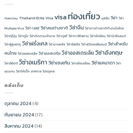
ท่องเที่ยว
visa
วีซ่า
Thailand Elite Visa
Overstay
มุสลิม
วีซ่า
วีซ่าจีน
วีซ่าคนต่างชาติ
วีซ่า UAE
Multiple Visa
วีซ่าชาวต่างชาติทำงานในไทย
วีซ่าญี่ปุ่น
วีซ่าดูไบ
วีซ่าติดตามเจ้านาย
วีซ่าตุรกี
วีซ่าทาจิกิสถาน
วีซ่านักเรียน
วีซ่านิวซีแลนด์
วีซ่าฝรั่งเศส
วีซ่าสำหรับ
วีซ่าผู้สูงอายุ
วีซ่ามาเลเซีย
วีซ่ารัสเซีย
วีซ่าสวิตเซอร์แลนด์
วีซ่าอังกฤษ
วีซ่าออสเตรเลีย
คนไทย
วีซ่าออสเตรีย
วีซ่าออสเตรลีย
วีซ่าอเมริกา
วีซ่าเชงเก้น
วีซ่าแคนาดา
วีซ่าอียิปต์
วีซ่าเยี่ยมเยือน
วีซ่า
แรงงาน
วีซ่าให้เด็ก
เทศกาล
โปรตุเกส
คลังเก็บ
ตุลาคม 2024
(4)
กันยายน 2024
(17)
สิงหาคม 2024
(14)