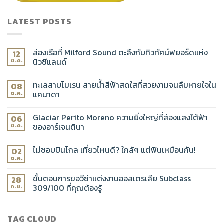
LATEST POSTS
ล่องเรือที่ Milford Sound ตะลึงกับทิวทัศน์ฟยอร์ดแห่ง
12
นิวซีแลนด์
ต.ค.
ทะเลสาบโมเรน สายน้ำสีฟ้าสดใสที่สวยงามจนลืมหายใจใน
08
แคนาดา
ต.ค.
Glaciar Perito Moreno ความยิ่งใหญ่ที่ส่องแสงใต้ฟ้า
06
ของอาร์เจนตินา
ต.ค.
ไม่ชอบบินไกล เที่ยวไหนดี? ใกล้ๆ แต่ฟินเหมือนกัน!
02
ต.ค.
ขั้นตอนการขอวีซ่าแต่งงานออสเตรเลีย Subclass
28
309/100 ที่คุณต้องรู้
ก.ย.
TAG CLOUD