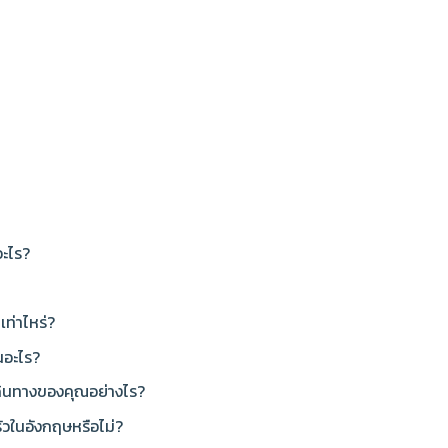
อะไร?
เท่าไหร่?
นอะไร?
ดินทางของคุณอย่างไร?
ัวในอังกฤษหรือไม่?