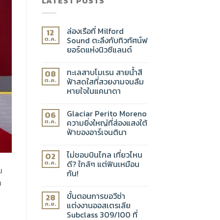
LATEST POSTS
ล่องเรือที่ Milford
12
Sound ตะลึงกับทิวทัศน์ฟ
ต.ค.
ยอร์ดแห่งนิวซีแลนด์
ทะเลสาบโมเรน สายน้ำสี
08
ฟ้าสดใสที่สวยงามจนลืม
ต.ค.
หายใจในแคนาดา
Glaciar Perito Moreno
06
ความยิ่งใหญ่ที่ส่องแสงใต้
ต.ค.
ฟ้าของอาร์เจนตินา
ไม่ชอบบินไกล เที่ยวไหน
02
ดี? ใกล้ๆ แต่ฟินเหมือน
ต.ค.
น
กัน!
า
ขั้นตอนการขอวีซ่า
28
แต่งงานออสเตรเลีย
ก.ย.
Subclass 309/100 ที่