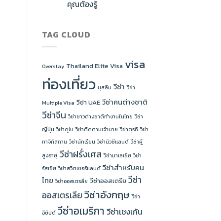
คุณต้องรู้
TAG CLOUD
visa
Thailand Elite Visa
Overstay
ท่องเที่ยว
วีซ่า
มุสลิม
วีซ่า
วีซ่าคนต่างชาติ
วีซ่า UAE
Multiple Visa
วีซ่าจีน
วีซ่าชาวต่างชาติทำงานในไทย
วีซ่า
ญี่ปุ่น
วีซ่าดูไบ
วีซ่าติดตามเจ้านาย
วีซ่าตุรกี
วีซ่า
ทาจิกิสถาน
วีซ่านักเรียน
วีซ่านิวซีแลนด์
วีซ่าผู้
วีซ่าฝรั่งเศส
สูงอายุ
วีซ่ามาเลเซีย
วีซ่า
วีซ่าสำหรับคน
รัสเซีย
วีซ่าสวิตเซอร์แลนด์
วีซ่า
ไทย
วีซ่าออสเตรีย
วีซ่าออสเตรลีย
วีซ่าอังกฤษ
ออสเตรเลีย
วีซ่า
วีซ่าอเมริกา
วีซ่าเชงเก้น
อียิปต์