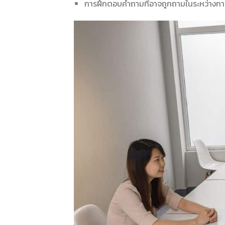
การฝึกตอบคำถามที่อาจถูกถามในระหว่างกา