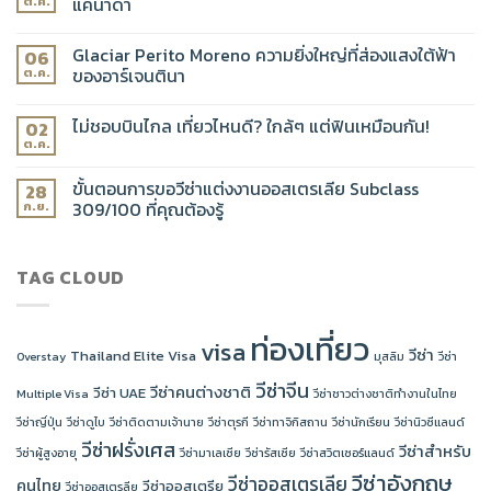
แคนาดา
ต.ค.
Glaciar Perito Moreno ความยิ่งใหญ่ที่ส่องแสงใต้ฟ้า
06
ของอาร์เจนตินา
ต.ค.
ไม่ชอบบินไกล เที่ยวไหนดี? ใกล้ๆ แต่ฟินเหมือนกัน!
02
ต.ค.
ขั้นตอนการขอวีซ่าแต่งงานออสเตรเลีย Subclass
28
309/100 ที่คุณต้องรู้
ก.ย.
TAG CLOUD
ท่องเที่ยว
visa
วีซ่า
Thailand Elite Visa
Overstay
มุสลิม
วีซ่า
วีซ่าจีน
วีซ่าคนต่างชาติ
วีซ่า UAE
Multiple Visa
วีซ่าชาวต่างชาติทำงานในไทย
วีซ่าญี่ปุ่น
วีซ่าดูไบ
วีซ่าติดตามเจ้านาย
วีซ่าตุรกี
วีซ่าทาจิกิสถาน
วีซ่านักเรียน
วีซ่านิวซีแลนด์
วีซ่าฝรั่งเศส
วีซ่าสำหรับ
วีซ่าผู้สูงอายุ
วีซ่ามาเลเซีย
วีซ่ารัสเซีย
วีซ่าสวิตเซอร์แลนด์
วีซ่าอังกฤษ
วีซ่าออสเตรเลีย
คนไทย
วีซ่าออสเตรีย
วีซ่าออสเตรลีย