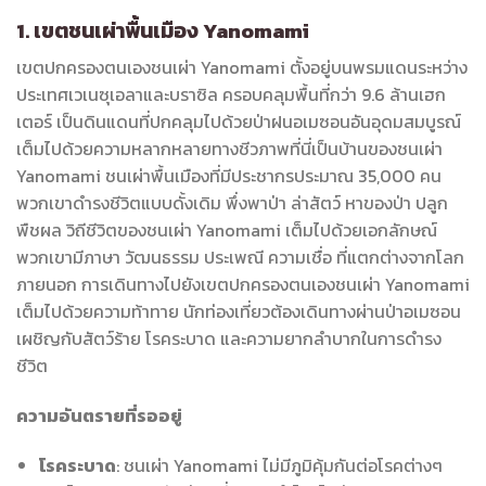
1. เขตชนเผ่าพื้นเมือง Yanomami
เขตปกครองตนเองชนเผ่า Yanomami ตั้งอยู่บนพรมแดนระหว่าง
ประเทศเวเนซุเอลาและบราซิล ครอบคลุมพื้นที่กว่า 9.6 ล้านเฮก
เตอร์ เป็นดินแดนที่ปกคลุมไปด้วยป่าฝนอเมซอนอันอุดมสมบูรณ์
เต็มไปด้วยความหลากหลายทางชีวภาพที่นี่เป็นบ้านของชนเผ่า
Yanomami ชนเผ่าพื้นเมืองที่มีประชากรประมาณ 35,000 คน
พวกเขาดำรงชีวิตแบบดั้งเดิม พึ่งพาป่า ล่าสัตว์ หาของป่า ปลูก
พืชผล วิถีชีวิตของชนเผ่า Yanomami เต็มไปด้วยเอกลักษณ์
พวกเขามีภาษา วัฒนธรรม ประเพณี ความเชื่อ ที่แตกต่างจากโลก
ภายนอก การเดินทางไปยังเขตปกครองตนเองชนเผ่า Yanomami
เต็มไปด้วยความท้าทาย นักท่องเที่ยวต้องเดินทางผ่านป่าอเมซอน
เผชิญกับสัตว์ร้าย โรคระบาด และความยากลำบากในการดำรง
ชีวิต
ความอันตรายที่รออยู่
โรคระบาด
: ชนเผ่า Yanomami ไม่มีภูมิคุ้มกันต่อโรคต่างๆ