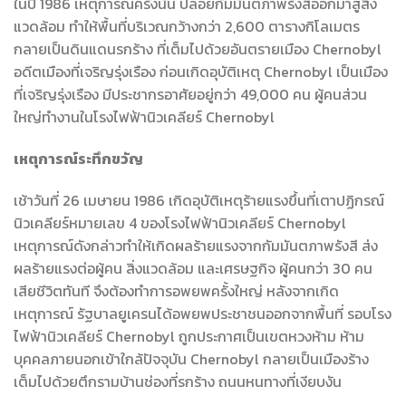
ในปี 1986 เหตุการณ์ครั้งนั้น ปล่อยกัมมันตภาพรังสีออกมาสู่สิ่ง
แวดล้อม ทำให้พื้นที่บริเวณกว้างกว่า 2,600 ตารางกิโลเมตร
กลายเป็นดินแดนรกร้าง ที่เต็มไปด้วยอันตรายเมือง Chernobyl
อดีตเมืองที่เจริญรุ่งเรือง ก่อนเกิดอุบัติเหตุ Chernobyl เป็นเมือง
ที่เจริญรุ่งเรือง มีประชากรอาศัยอยู่กว่า 49,000 คน ผู้คนส่วน
ใหญ่ทำงานในโรงไฟฟ้านิวเคลียร์ Chernobyl
เหตุการณ์ระทึกขวัญ
เช้าวันที่ 26 เมษายน 1986 เกิดอุบัติเหตุร้ายแรงขึ้นที่เตาปฏิกรณ์
นิวเคลียร์หมายเลข 4 ของโรงไฟฟ้านิวเคลียร์ Chernobyl
เหตุการณ์ดังกล่าวทำให้เกิดผลร้ายแรงจากกัมมันตภาพรังสี ส่ง
ผลร้ายแรงต่อผู้คน สิ่งแวดล้อม และเศรษฐกิจ ผู้คนกว่า 30 คน
เสียชีวิตทันที จึงต้องทำการอพยพครั้งใหญ่ หลังจากเกิด
เหตุการณ์ รัฐบาลยูเครนได้อพยพประชาชนออกจากพื้นที่ รอบโรง
ไฟฟ้านิวเคลียร์ Chernobyl ถูกประกาศเป็นเขตหวงห้าม ห้าม
บุคคลภายนอกเข้าใกล้ปัจจุบัน Chernobyl กลายเป็นเมืองร้าง
เต็มไปด้วยตึกรามบ้านช่องที่รกร้าง ถนนหนทางที่เงียบงัน