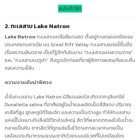
สนใจทำวีซ่า
2. ทะเลสาบ Lake Natron
Lake Natron
ทะเลสาบเกลือสีแดงสด ตั้งอยู่ทางตอนเหนือของ
ประเทศแทนซาเนีย บน Great Rift Valley ทะเลสาบแห่งนี้ขึ้นชื่อ
เรื่องความอันตราย เป็นที่รู้จักกันในนาม “ทะเลสาบแห่งความตาย”
และ “ทะเลสาบเมดูซ่า” ดึงดูดนักท่องเที่ยวผู้รักการผจญภัยและชื่น
ชอบความลี้ลับ
ความงามอันน่าพิศวง
น้ำในทะเลสาบ Lake Natron มีสีแดงสดใส เกิดจากจุลินทรีย์
Dunaliella salina ที่อาศัยอยู่ในน้ำและผลิตเม็ดสีสีแดง ปริมาณ
เกลือที่สูง อุณหภูมิที่ร้อนจัด และความเป็นด่างสูง ทำให้ทะเลสาบ
แห่งนี้ไม่เหมาะกับสิ่งมีชีวิตส่วนใหญ่ สัตว์ที่พลาดตกลงไปในน้ำจะ
กลายเป็นหิน ซากสัตว์ที่ถูกแช่แข็งไว้ตามกาลเวลากลายเป็น
เสมือนประติมากรรมธรรมชาติด้วยระบบนิเวศที่ไม่เหมือนใคร