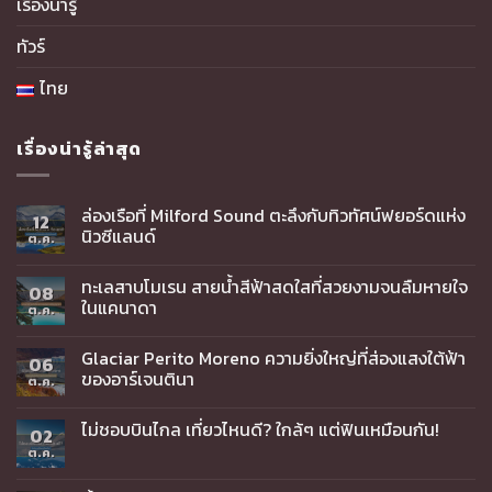
เรื่องน่ารู้
ทัวร์
ไทย
เรื่องน่ารู้ล่าสุด
ล่องเรือที่ Milford Sound ตะลึงกับทิวทัศน์ฟยอร์ดแห่ง
12
นิวซีแลนด์
ต.ค.
ทะเลสาบโมเรน สายน้ำสีฟ้าสดใสที่สวยงามจนลืมหายใจ
08
ในแคนาดา
ต.ค.
Glaciar Perito Moreno ความยิ่งใหญ่ที่ส่องแสงใต้ฟ้า
06
ของอาร์เจนตินา
ต.ค.
ไม่ชอบบินไกล เที่ยวไหนดี? ใกล้ๆ แต่ฟินเหมือนกัน!
02
ต.ค.