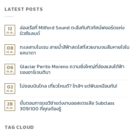
LATEST POSTS
ล่องเรือที่ Milford Sound ตะลึงกับทิวทัศน์ฟยอร์ดแห่ง
12
นิวซีแลนด์
ต.ค.
ทะเลสาบโมเรน สายน้ำสีฟ้าสดใสที่สวยงามจนลืมหายใจใน
08
แคนาดา
ต.ค.
Glaciar Perito Moreno ความยิ่งใหญ่ที่ส่องแสงใต้ฟ้า
06
ของอาร์เจนตินา
ต.ค.
ไม่ชอบบินไกล เที่ยวไหนดี? ใกล้ๆ แต่ฟินเหมือนกัน!
02
ต.ค.
ขั้นตอนการขอวีซ่าแต่งงานออสเตรเลีย Subclass
28
309/100 ที่คุณต้องรู้
ก.ย.
TAG CLOUD