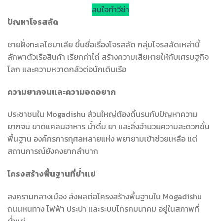
สนใจทำวีซ่า
ปัญหาโจรสลัด
ชายฝั่งทะเลโซมาเลีย ขึ้นชื่อเรื่องโจรสลัด กลุ่มโจรสลัดเหล่านี้
ลักพาตัวเรือสินค้า เรียกค่าไถ่ สร้างความเสียหายให้กับเศรษฐกิจ
โลก และความหวาดกลัวต่อนักเดินเรือ
ความยากจนและความอดอยาก
ประชาชนใน Mogadishu ส่วนใหญ่ต้องดิ้นรนกับปัญหาความ
ยากจน ขาดแคลนอาหาร น้ำดื่ม ยา และสิ่งอำนวยความสะดวกขั้น
พื้นฐาน องค์กรการกุศลหลายแห่ง พยายามเข้าช่วยเหลือ แต่
สถานการณ์ยังคงยากลำบาก
โครงสร้างพื้นฐานที่ย่ำแย่
สงครามกลางเมือง ส่งผลต่อโครงสร้างพื้นฐานใน Mogadishu
ถนนหนทาง ไฟฟ้า ประปา และระบบโทรคมนาคม อยู่ในสภาพที่
ย่ำแย่