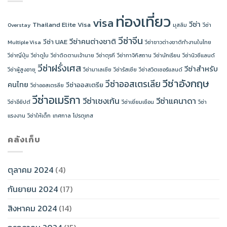
ท่องเที่ยว
visa
วีซ่า
Thailand Elite Visa
Overstay
มุสลิม
วีซ่า
วีซ่าจีน
วีซ่าคนต่างชาติ
วีซ่า UAE
Multiple Visa
วีซ่าชาวต่างชาติทำงานในไทย
วีซ่าญี่ปุ่น
วีซ่าดูไบ
วีซ่าติดตามเจ้านาย
วีซ่าตุรกี
วีซ่าทาจิกิสถาน
วีซ่านักเรียน
วีซ่านิวซีแลนด์
วีซ่าฝรั่งเศส
วีซ่าสำหรับ
วีซ่าผู้สูงอายุ
วีซ่ามาเลเซีย
วีซ่ารัสเซีย
วีซ่าสวิตเซอร์แลนด์
วีซ่าอังกฤษ
วีซ่าออสเตรเลีย
คนไทย
วีซ่าออสเตรีย
วีซ่าออสเตรลีย
วีซ่าอเมริกา
วีซ่าเชงเก้น
วีซ่าแคนาดา
วีซ่าอียิปต์
วีซ่าเยี่ยมเยือน
วีซ่า
แรงงาน
วีซ่าให้เด็ก
เทศกาล
โปรตุเกส
คลังเก็บ
ตุลาคม 2024
(4)
กันยายน 2024
(17)
สิงหาคม 2024
(14)