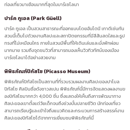
ท่องเที่ยวมาเยือนมากที่สุดในบาร์เซโลนา
ปาร์ค กูเอล (Park Güell)
ปาร์ค กูเอล เป็นสวนสาธารณะที่ออกแบบโดยอันโตนี เกาดีเช่นกัน
สวนนี้เต็มไปด้วยงานศิลปะและสถาปัตยกรรมที่มีสีสันสดใสและรูป
ทรงที่ไม่เหมือนใคร ภายในสวนมีพื้นที่ให้เดินเล่นและนั่งพักผ่อน
มากมาย รวมถึงจุดชมวิวที่สามารถมองเห็นวิวทิวทัศน์ของเมือง
บาร์เซโลนาได้อย่างสวยงาม
พิพิธภัณฑ์ปิกัสโซ (Picasso Museum)
พิพิธภัณฑ์ปิกัสโซเป็นสถานที่ที่รวบรวมผลงานศิลปะของปาโบล
ปิกัสโซ ศิลปินชื่อดังชาวสเปน พิพิธภัณฑ์นี้มีการจัดแสดงผลงานข
องปิกัสโซมากกว่า 4,000 ชิ้น ซึ่งแสดงให้เห็นถึงการพัฒนาทาง
ศิลปะของเขาตั้งแต่วัยเด็กจนถึงช่วงบั้นปลายชีวิต นักท่องเที่ยว
สามารถเรียนรู้และเข้าใจถึงแนวคิดและกระบวนการสร้างสรรค์งาน
ศิลปะของปิกัสโซได้จากการเยี่ยมชมพิพิธภัณฑ์นี้