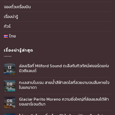
จองตั๋วเครื่องบิน
เรื่องน่ารู้
ทัวร์
ไทย
เรื่องน่ารู้ล่าสุด
ล่องเรือที่ Milford Sound ตะลึงกับทิวทัศน์ฟยอร์ดแห่ง
12
นิวซีแลนด์
ต.ค.
ทะเลสาบโมเรน สายน้ำสีฟ้าสดใสที่สวยงามจนลืมหายใจ
08
ในแคนาดา
ต.ค.
Glaciar Perito Moreno ความยิ่งใหญ่ที่ส่องแสงใต้ฟ้า
06
ของอาร์เจนตินา
ต.ค.