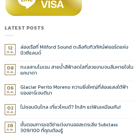
LATEST POSTS
ล่องเรือที่ Milford Sound ตะลึงกับทิวทัศน์ฟยอร์ดแห่ง
12
นิวซีแลนด์
ต.ค.
ทะเลสาบโมเรน สายน้ำสีฟ้าสดใสที่สวยงามจนลืมหายใจใน
08
แคนาดา
ต.ค.
Glaciar Perito Moreno ความยิ่งใหญ่ที่ส่องแสงใต้ฟ้า
06
ของอาร์เจนตินา
ต.ค.
ไม่ชอบบินไกล เที่ยวไหนดี? ใกล้ๆ แต่ฟินเหมือนกัน!
02
ต.ค.
ขั้นตอนการขอวีซ่าแต่งงานออสเตรเลีย Subclass
28
309/100 ที่คุณต้องรู้
ก.ย.