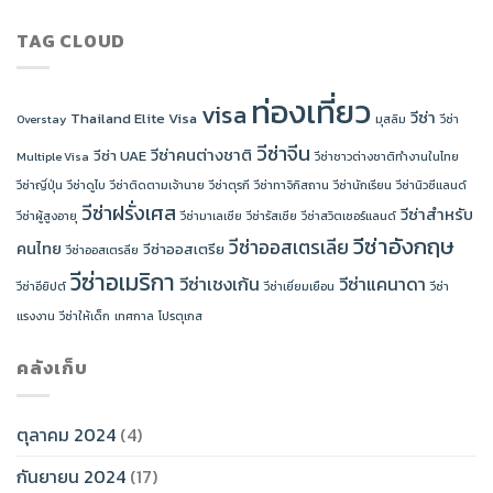
TAG CLOUD
ท่องเที่ยว
visa
วีซ่า
Thailand Elite Visa
Overstay
มุสลิม
วีซ่า
วีซ่าจีน
วีซ่าคนต่างชาติ
วีซ่า UAE
Multiple Visa
วีซ่าชาวต่างชาติทำงานในไทย
วีซ่าญี่ปุ่น
วีซ่าดูไบ
วีซ่าติดตามเจ้านาย
วีซ่าตุรกี
วีซ่าทาจิกิสถาน
วีซ่านักเรียน
วีซ่านิวซีแลนด์
วีซ่าฝรั่งเศส
วีซ่าสำหรับ
วีซ่าผู้สูงอายุ
วีซ่ามาเลเซีย
วีซ่ารัสเซีย
วีซ่าสวิตเซอร์แลนด์
วีซ่าอังกฤษ
วีซ่าออสเตรเลีย
คนไทย
วีซ่าออสเตรีย
วีซ่าออสเตรลีย
วีซ่าอเมริกา
วีซ่าเชงเก้น
วีซ่าแคนาดา
วีซ่าอียิปต์
วีซ่าเยี่ยมเยือน
วีซ่า
แรงงาน
วีซ่าให้เด็ก
เทศกาล
โปรตุเกส
คลังเก็บ
ตุลาคม 2024
(4)
กันยายน 2024
(17)