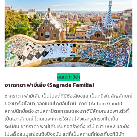
สนใจทำวีซ่า
ซากราดา ฟามีเลีย (Sagrada Família)
ซากราดา ฟามีเลีย เป็นโบสถ์ที่มีชื่อเสียงและเป็นหนึ่งในสัญลักษณ์
ของบาร์เซโลนา ออกแบบโดยอันโตนี เกาดี (Antoni Gaudí)
สถาปนิกชื่อดัง งานสถาปัตยกรรมของเกาดีมีลักษณะเฉพาะตัวที่
เป็นเอกลักษณ์ โดยเฉพาะการใช้เส้นโค้งและรูปทรงที่ไม่เป็น
ระเบียบ ซากราดา ฟามีเลียเริ่มก่อสร้างตั้งแต่ปี ค.ศ. 1882 และยัง
ไม่เสร็จสมบูรณ์จนถึงปัจจุบัน แต่ก็เป็นสถานที่ท่องเที่ยวที่มีนัก