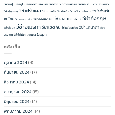
วีซ่าญี่ปุ่น
วีซ่าดูไบ
วีซ่าติดตามเจ้านาย
วีซ่าตุรกี
วีซ่าทาจิกิสถาน
วีซ่านักเรียน
วีซ่านิวซีแลนด์
วีซ่าฝรั่งเศส
วีซ่าสำหรับ
วีซ่าผู้สูงอายุ
วีซ่ามาเลเซีย
วีซ่ารัสเซีย
วีซ่าสวิตเซอร์แลนด์
วีซ่าอังกฤษ
วีซ่าออสเตรเลีย
คนไทย
วีซ่าออสเตรีย
วีซ่าออสเตรลีย
วีซ่าอเมริกา
วีซ่าเชงเก้น
วีซ่าแคนาดา
วีซ่าอียิปต์
วีซ่าเยี่ยมเยือน
วีซ่า
แรงงาน
วีซ่าให้เด็ก
เทศกาล
โปรตุเกส
คลังเก็บ
ตุลาคม 2024
(4)
กันยายน 2024
(17)
สิงหาคม 2024
(14)
กรกฎาคม 2024
(15)
มิถุนายน 2024
(14)
พฤษภาคม 2024
(14)