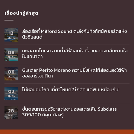
เรื่องน่ารู้ล่าสุด
ล่องเรือที่ Milford Sound ตะลึงกับทิวทัศน์ฟยอร์ดแห่ง
12
นิวซีแลนด์
ต.ค.
ทะเลสาบโมเรน สายน้ำสีฟ้าสดใสที่สวยงามจนลืมหายใจ
08
ในแคนาดา
ต.ค.
Glaciar Perito Moreno ความยิ่งใหญ่ที่ส่องแสงใต้ฟ้า
06
ของอาร์เจนตินา
ต.ค.
ไม่ชอบบินไกล เที่ยวไหนดี? ใกล้ๆ แต่ฟินเหมือนกัน!
02
ต.ค.
ขั้นตอนการขอวีซ่าแต่งงานออสเตรเลีย Subclass
28
309/100 ที่คุณต้องรู้
ก.ย.