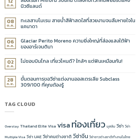
12
นิวซีแลนด์
ต.ค.
ทะเลสาบโมเรน สายน้ำสีฟ้าสดใสที่สวยงามจนลืมหายใจใน
08
แคนาดา
ต.ค.
Glaciar Perito Moreno ความยิ่งใหญ่ที่ส่องแสงใต้ฟ้า
06
ของอาร์เจนตินา
ต.ค.
ไม่ชอบบินไกล เที่ยวไหนดี? ใกล้ๆ แต่ฟินเหมือนกัน!
02
ต.ค.
ขั้นตอนการขอวีซ่าแต่งงานออสเตรเลีย Subclass
28
309/100 ที่คุณต้องรู้
ก.ย.
TAG CLOUD
ท่องเที่ยว
visa
วีซ่า
Thailand Elite Visa
Overstay
มุสลิม
วีซ่า
วีซ่าจีน
วีซ่าคนต่างชาติ
วีซ่า UAE
Multiple Visa
วีซ่าชาวต่างชาติทำงานในไทย