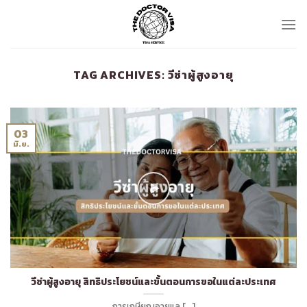
Skip
to
content
TAG ARCHIVES:
วีซ่าผู้สูงอายุ
03
มิ.ย.
วีซ่าผู้สูงอายุ สิทธิประโยชน์และขั้นตอนการขอในแต่ละประเทศ
การเกษียณอายุแล [...]