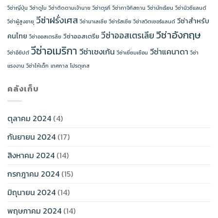
วีซ่าญี่ปุ่น
วีซ่าดูไบ
วีซ่าติดตามเจ้านาย
วีซ่าตุรกี
วีซ่าทาจิกิสถาน
วีซ่านักเรียน
วีซ่านิวซีแลนด์
วีซ่าฝรั่งเศส
วีซ่าสำหรับ
วีซ่าผู้สูงอายุ
วีซ่ามาเลเซีย
วีซ่ารัสเซีย
วีซ่าสวิตเซอร์แลนด์
วีซ่าอังกฤษ
วีซ่าออสเตรเลีย
คนไทย
วีซ่าออสเตรีย
วีซ่าออสเตรลีย
วีซ่าอเมริกา
วีซ่าเชงเก้น
วีซ่าแคนาดา
วีซ่าอียิปต์
วีซ่าเยี่ยมเยือน
วีซ่า
แรงงาน
วีซ่าให้เด็ก
เทศกาล
โปรตุเกส
คลังเก็บ
ตุลาคม 2024
(4)
กันยายน 2024
(17)
สิงหาคม 2024
(14)
กรกฎาคม 2024
(15)
มิถุนายน 2024
(14)
พฤษภาคม 2024
(14)