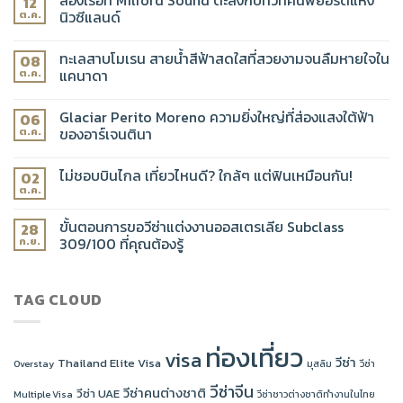
12
นิวซีแลนด์
ต.ค.
ทะเลสาบโมเรน สายน้ำสีฟ้าสดใสที่สวยงามจนลืมหายใจใน
08
แคนาดา
ต.ค.
Glaciar Perito Moreno ความยิ่งใหญ่ที่ส่องแสงใต้ฟ้า
06
ของอาร์เจนตินา
ต.ค.
ไม่ชอบบินไกล เที่ยวไหนดี? ใกล้ๆ แต่ฟินเหมือนกัน!
02
ต.ค.
ขั้นตอนการขอวีซ่าแต่งงานออสเตรเลีย Subclass
28
309/100 ที่คุณต้องรู้
ก.ย.
TAG CLOUD
ท่องเที่ยว
visa
วีซ่า
Thailand Elite Visa
Overstay
มุสลิม
วีซ่า
วีซ่าจีน
วีซ่าคนต่างชาติ
วีซ่า UAE
Multiple Visa
วีซ่าชาวต่างชาติทำงานในไทย