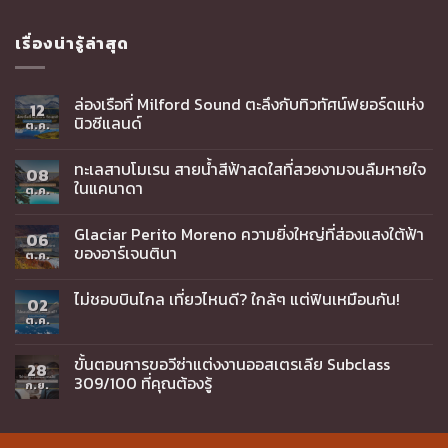
เรื่องน่ารู้ล่าสุด
ล่องเรือที่ Milford Sound ตะลึงกับทิวทัศน์ฟยอร์ดแห่ง
12
นิวซีแลนด์
ต.ค.
ทะเลสาบโมเรน สายน้ำสีฟ้าสดใสที่สวยงามจนลืมหายใจ
08
ในแคนาดา
ต.ค.
Glaciar Perito Moreno ความยิ่งใหญ่ที่ส่องแสงใต้ฟ้า
06
ของอาร์เจนตินา
ต.ค.
ไม่ชอบบินไกล เที่ยวไหนดี? ใกล้ๆ แต่ฟินเหมือนกัน!
02
ต.ค.
ขั้นตอนการขอวีซ่าแต่งงานออสเตรเลีย Subclass
28
309/100 ที่คุณต้องรู้
ก.ย.