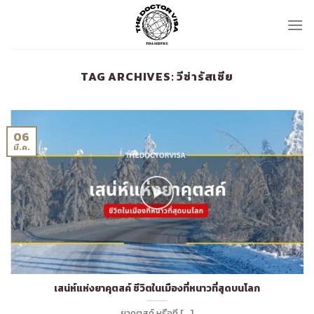
Skip
to
content
TAG ARCHIVES:
วีซ่ารัสเซีย
06
มี.ค.
เสน่ห์แห่งยาคุตสค์ ชีวิตในเมืองที่หนาวที่สุดบนโลก
ยาคุตสค์ หรือที [...]